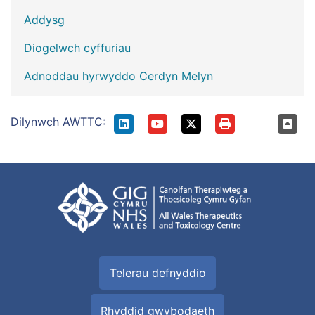
Addysg
Diogelwch cyffuriau
Adnoddau hyrwyddo Cerdyn Melyn
Dilynwch AWTTC:
Telerau defnyddio
Rhyddid gwybodaeth