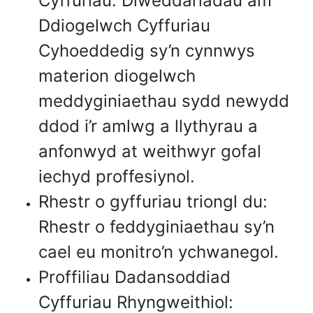
Cyffuriau: Diweddariadau am
Ddiogelwch Cyffuriau
Cyhoeddedig sy’n cynnwys
materion diogelwch
meddyginiaethau sydd newydd
ddod i’r amlwg a llythyrau a
anfonwyd at weithwyr gofal
iechyd proffesiynol.
Rhestr o gyffuriau triongl du:
Rhestr o feddyginiaethau sy’n
cael eu monitro’n ychwanegol.
Proffiliau Dadansoddiad
Cyffuriau Rhyngweithiol: