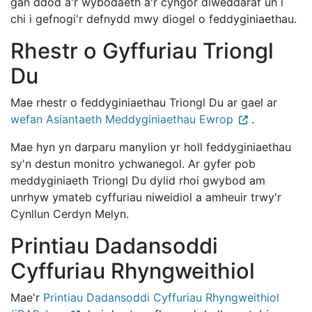
gan ddod â'r wybodaeth a'r cyngor diweddaraf un i
chi i gefnogi'r defnydd mwy diogel o feddyginiaethau.
Rhestr o Gyffuriau Triongl
Du
Mae rhestr o feddyginiaethau Triongl Du ar gael ar
wefan Asiantaeth Meddyginiaethau Ewrop
.
Mae hyn yn darparu manylion yr holl feddyginiaethau
sy'n destun monitro ychwanegol. Ar gyfer pob
meddyginiaeth Triongl Du dylid rhoi gwybod am
unrhyw ymateb cyffuriau niweidiol a amheuir trwy'r
Cynllun Cerdyn Melyn.
Printiau Dadansoddi
Cyffuriau Rhyngweithiol
Mae'r
Printiau Dadansoddi Cyffuriau Rhyngweithiol