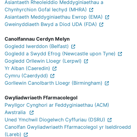
Asiantaeth Rheoleiddio Meddyginiaethau a
Chynhyrchion Gofal Iechyd (MHRA)
Asiantaeth Meddyginiaethau Ewrop (EMA)
Gweinyddiaeth Bwyd a Diod UDA (FDA)
Canolfannau Cerdyn Melyn
Gogledd Iwerddon (Belfast)
Gogledd a Swydd Efrog (Newcastle upon Tyne)
Gogledd Orllewin Lloegr (Lerpwl)
Yr Alban (Caeredin)
Cymru (Caerdydd)
Gorllewin Canolbarth Lloegr (Birmingham)
Gwyliadwriaeth Ffarmacolegol
Pwyllgor Cynghori ar Feddyginiaethau (ACM)
Awstralia
Uned Ymchwil Diogelwch Cyffuriau (DSRU)
Canolfan Gwyliadwriaeth Ffarmacolegol yr Iseldiroedd
(Lareb)