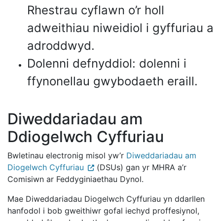
Rhestrau cyflawn o’r holl
adweithiau niweidiol i gyffuriau a
adroddwyd.
Dolenni defnyddiol: dolenni i
ffynonellau gwybodaeth eraill.
Diweddariadau am
Ddiogelwch Cyffuriau
Bwletinau electronig misol yw’r
Diweddariadau am
Diogelwch Cyffuriau
(DSUs) gan yr MHRA a’r
Comisiwn ar Feddyginiaethau Dynol.
Mae Diweddariadau Diogelwch Cyffuriau yn ddarllen
hanfodol i bob gweithiwr gofal iechyd proffesiynol,