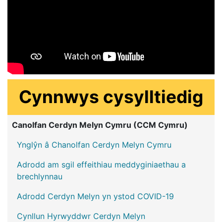
Cynnwys cysylltiedig
Canolfan Cerdyn Melyn Cymru (CCM Cymru)
Ynglŷn â Chanolfan Cerdyn Melyn Cymru
Adrodd am sgil effeithiau meddyginiaethau a
brechlynnau
Adrodd Cerdyn Melyn yn ystod COVID-19
Cynllun Hyrwyddwr Cerdyn Melyn