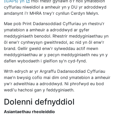
(iDAPs) yn
rhoi rhestr gyflawn o'r holl ymatebion
cyffuriau niweidiol a amheuir yn y DU yr adroddwyd
amdanynt i'r MHRA trwy'r cynllun Cerdyn Melyn.
Mae pob Print Dadansoddiad Cyffuriau yn rhestru'r
ymatebion a amheuir a adroddwyd ar gyfer
meddyginiaeth benodol. Rhestrir meddyginiaethau yn
ôl enw'r cynhwysyn gweithredol, ac nid yn ôl enw'r
brand. Gellir gweld enw'r sylweddau actif mewn
meddyginiaethau ar y pecyn meddyginiaeth neu yn y
daflen wybodaeth i gleifion sy'n cyd-fynd.
Wrth edrych ar yr Argraffu Dadansoddiad Cyffuriau
mae'n bwysig cofio mai dim ond ymatebion a amheuir
yw'r adweithiau a adroddwyd. Ni phrofwyd eu bod
wedi'u hachosi gan y feddyginiaeth.
Dolenni defnyddiol
Asiantaethau rheoleiddio