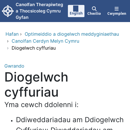
Neidio i'r prif gynnwy
Canolfan Therapiwteg
a Thocsicoleg Cymru
English
Chwilio
Cwymplen
Gyfan
Hafan
›
Optimeiddio a diogelwch meddyginiaethau
›
Canolfan Cerdyn Melyn Cymru
›
Diogelwch cyffuriau
Gwrando
Diogelwch
cyffuriau
Yma cewch ddolenni i:
Ddiweddariadau am Ddiogelwch