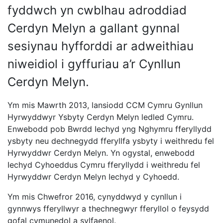
fyddwch yn cwblhau adroddiad
Cerdyn Melyn a gallant gynnal
sesiynau hyfforddi ar adweithiau
niweidiol i gyffuriau a’r Cynllun
Cerdyn Melyn.
Ym mis Mawrth 2013, lansiodd CCM Cymru Gynllun
Hyrwyddwyr Ysbyty Cerdyn Melyn ledled Cymru.
Enwebodd pob Bwrdd Iechyd yng Nghymru fferyllydd
ysbyty neu dechnegydd fferyllfa ysbyty i weithredu fel
Hyrwyddwr Cerdyn Melyn. Yn ogystal, enwebodd
Iechyd Cyhoeddus Cymru fferyllydd i weithredu fel
Hyrwyddwr Cerdyn Melyn Iechyd y Cyhoedd.
Ym mis Chwefror 2016, cynyddwyd y cynllun i
gynnwys fferyllwyr a thechnegwyr fferyllol o feysydd
gofal cymunedol a sylfaenol.