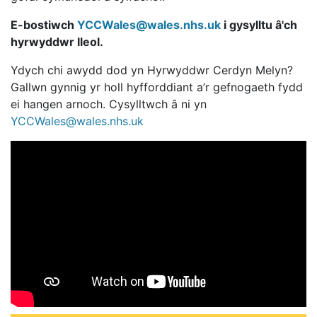
E-bostiwch
YCCWales@wales.nhs.uk
i gysylltu â'ch
hyrwyddwr lleol.
Ydych chi awydd dod yn Hyrwyddwr Cerdyn Melyn?
Gallwn gynnig yr holl hyfforddiant a’r gefnogaeth fydd
ei hangen arnoch. Cysylltwch â ni yn
YCCWales@wales.nhs.uk