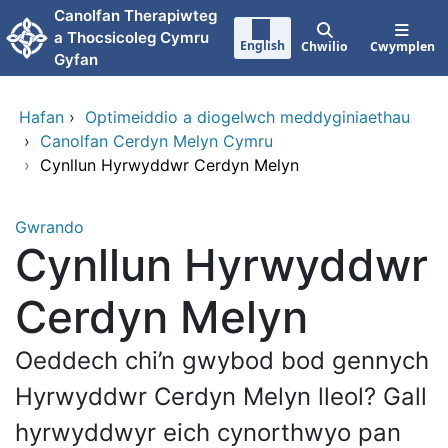
Neidio i'r prif gynnwy
Canolfan Therapiwteg
a Thocsicoleg Cymru
English
Chwilio
Cwymplen
Gyfan
Hafan
›
Optimeiddio a diogelwch meddyginiaethau
›
Canolfan Cerdyn Melyn Cymru
›
Cynllun Hyrwyddwr Cerdyn Melyn
Gwrando
Cynllun Hyrwyddwr
Cerdyn Melyn
Oeddech chi’n gwybod bod gennych
Hyrwyddwr Cerdyn Melyn lleol? Gall
hyrwyddwyr eich cynorthwyo pan