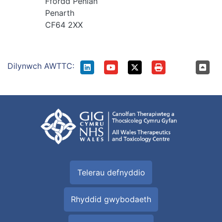
Ffordd Penlan
Penarth
CF64 2XX
Dilynwch AWTTC:
Telerau defnyddio
Rhyddid gwybodaeth