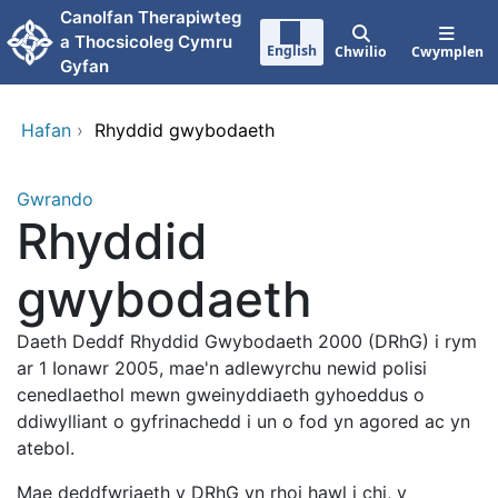
Neidio i'r prif gynnwy
Canolfan Therapiwteg
a Thocsicoleg Cymru
English
Chwilio
Cwymplen
Gyfan
Hafan
›
Rhyddid gwybodaeth
Gwrando
Rhyddid
gwybodaeth
Daeth Deddf Rhyddid Gwybodaeth 2000 (DRhG) i rym
ar 1 Ionawr 2005, mae'n adlewyrchu newid polisi
cenedlaethol mewn gweinyddiaeth gyhoeddus o
ddiwylliant o gyfrinachedd i un o fod yn agored ac yn
atebol.
Mae deddfwriaeth y DRhG yn rhoi hawl i chi, y