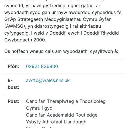
cyhoedd, yr hawl gyffredinol i gael gafael ar
wybodaeth sydd gan unrhyw awdurdod cyhoeddus fel
Grŵp Strategaeth Meddyginiaethau Cymru Gyfan
(AWMSG), yn ddarostyngedig i rai eithriadau
cyfyngedig. I weld y Ddeddf, ewch i Ddeddf Rhyddid
Gwybodaeth 2000.
Os hoffech wneud cais am wybodaeth, cysylltwch â:
Ffôn:
02921 826900
E-
awttc@wales.nhs.uk
bost:
Post:
Canolfan Therapiwteg a Thocsicoleg
Cymru i gyd
Canolfan Academaidd Routledge
Ysbyty Athrofaol Llandough