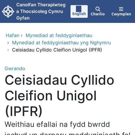
Neidio i'r prif gynnwy
Canolfan Therapiwteg
a Thocsicoleg Cymru
English
Chwilio
Cwymplen
Gyfan
Hafan
›
Mynediad at feddyginiaethau
›
Mynediad at feddyginiaethau yng Nghymru
›
Ceisiadau Cyllido Cleifion Unigol (IPFR)
Gwrando
Ceisiadau Cyllido
Cleifion Unigol
(IPFR)
Weithiau efallai na fydd bwrdd