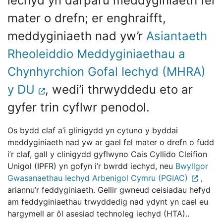
iechyd yn darparu meddyginiaeth fel
mater o drefn; er enghraifft,
meddyginiaeth nad yw’r
Asiantaeth
Rheoleiddio Meddyginiaethau a
Chynhyrchion Gofal Iechyd (MHRA)
y DU
, wedi’i thrwyddedu eto ar
gyfer trin cyflwr penodol.
Os bydd claf a’i glinigydd yn cytuno y byddai
meddyginiaeth nad yw ar gael fel mater o drefn o fudd
i’r claf, gall y clinigydd gyflwyno Cais Cyllido Cleifion
Unigol (IPFR) yn gofyn i’r bwrdd iechyd, neu
Bwyllgor
Gwasanaethau Iechyd Arbenigol Cymru (PGIAC)
,
ariannu’r feddyginiaeth. Gellir gwneud ceisiadau hefyd
am feddyginiaethau trwyddedig nad ydynt yn cael eu
hargymell ar ôl asesiad technoleg iechyd (HTA)..