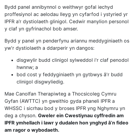
Bydd panel annibynnol o weithwyr gofal iechyd
proffesiynol ac aelodau lleyg yn cyfarfod i ystyried yr
IPFR a’r dystiolaeth glinigol. Cedwir manylion personol
y claf yn gyfrinachol bob amser.
Bydd y panel yn penderfynu ariannu meddyginiaeth os
yw'r dystiolaeth a ddarperir yn dangos:
disgwylir budd clinigol sylweddol i'r claf penodol
hwnnw; a
bod cost y feddyginiaeth yn gytbwys â'r budd
clinigol disgwyliedig.
Mae Canolfan Therapiwteg a Thocsicoleg Cymru
Gyfan (AWTTC) yn gweithio gyda phaneli IPFR a
WHSSC i sicrhau bod y broses IPFR yng Nghymru yn
deg a chyson.
Gweler ein Cwestiynau cyffredin am
IPFR ymhellach i lawr y dudalen hon ynghyd â’n fideo
am ragor o wybodaeth.