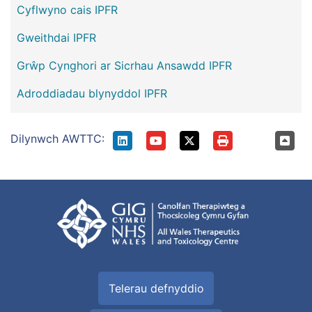
Cyflwyno cais IPFR
Gweithdai IPFR
Grŵp Cynghori ar Sicrhau Ansawdd IPFR
Adroddiadau blynyddol IPFR
Dilynwch AWTTC:
Telerau defnyddio