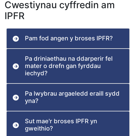
Cwestiynau cyffredin am
IPFR
Pam fod angen y broses IPFR?
Pa driniaethau na ddarperir fel
mater o drefn gan fyrddau
iechyd?
Pa lwybrau argaeledd eraill sydd
yna?
Sut mae'r broses IPFR yn
gweithio?