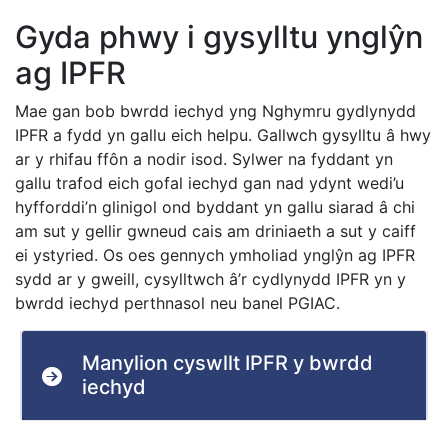
Gyda phwy i gysylltu ynglŷn
ag IPFR
Mae gan bob bwrdd iechyd yng Nghymru gydlynydd
IPFR a fydd yn gallu eich helpu. Gallwch gysylltu â hwy
ar y rhifau ffôn a nodir isod. Sylwer na fyddant yn
gallu trafod eich gofal iechyd gan nad ydynt wedi’u
hyfforddi’n glinigol ond byddant yn gallu siarad â chi
am sut y gellir gwneud cais am driniaeth a sut y caiff
ei ystyried. Os oes gennych ymholiad ynglŷn ag IPFR
sydd ar y gweill, cysylltwch â’r cydlynydd IPFR yn y
bwrdd iechyd perthnasol neu banel PGIAC.
Manylion cyswllt IPFR y bwrdd
iechyd