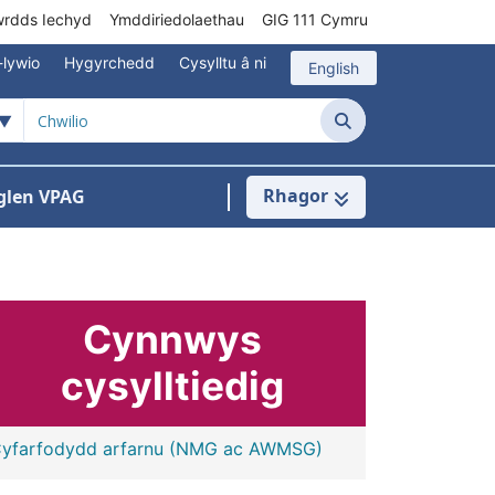
rdds Iechyd
Ymddiriedolaethau
GIG 111 Cymru
-lywio
Hygyrchedd
Cysylltu â ni
English
Chwilio
Rhagor
glen VPAG
s isddewislen ar gyfer Optimeiddio a diog
Cynnwys
cysylltiedig
yfarfodydd arfarnu (NMG ac AWMSG)