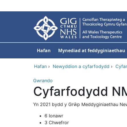
Neidio i'r prif gynnwy
Hafan
Mynediad at feddyginiaethau
Hafan
›
Newyddion a cyfarfodydd
›
Cyfa
Gwrando
Cyfarfodydd 
Yn 2021 bydd y Grŵp Meddyginiaethau New
6 Ionawr
3 Chwefror