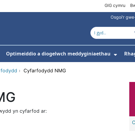
GIG cymru
Bw
Osgoi'r gwe
Optimeiddio a diogelwch meddyginiaethau
Rha
Dango
rfodydd
›
Cyfarfodydd NMG
NMG
ydd yn cyfarfod ar:
C