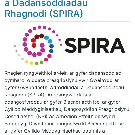
a Dadansoddiadau
Rhagnodi (SPIRA)
Rhaglen ryngweithiol ar-lein ar gyfer dadansoddiad
cymharol o ddata presgripsiynu yw’r Gweinydd ar
gyfer Gwybodaeth, Adroddiadau a Dadansoddiadau
Rhagnodi (SPIRA). Arddangosir data ar
ddangosfyrddau ar gyfer Blaenoriaeth Isel ar gyfer
Cyllido Meddyginiaethau, Dangosyddion Presgripsiynu
Cenedlaethol (NPI) ac Arbedion Effeithlonrwydd
Biodebyg. Diweddarir dangosfwrdd Blaenoriaeth Isel
ar gyfer Cyllido Meddyginiaethau bob mis a