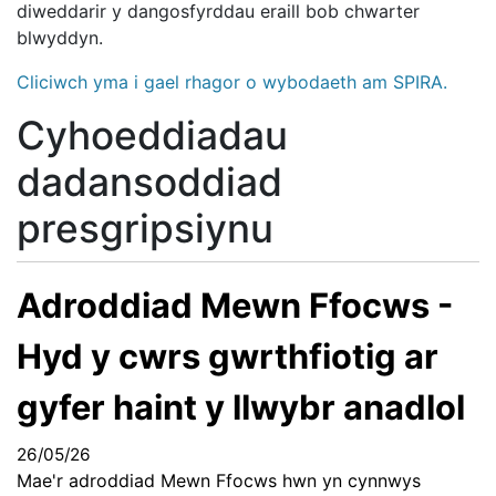
diweddarir y dangosfyrddau eraill bob chwarter
blwyddyn.
Cliciwch yma i gael rhagor o wybodaeth am SPIRA.
Cyhoeddiadau
dadansoddiad
presgripsiynu
Adroddiad Mewn Ffocws -
Hyd y cwrs gwrthfiotig ar
gyfer haint y llwybr anadlol
26/05/26
Mae'r adroddiad Mewn Ffocws hwn yn cynnwys