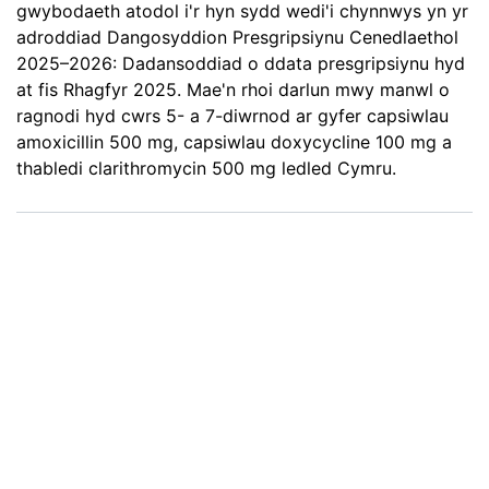
gwybodaeth atodol i'r hyn sydd wedi'i chynnwys yn yr
adroddiad Dangosyddion Presgripsiynu Cenedlaethol
2025–2026: Dadansoddiad o ddata presgripsiynu hyd
at fis Rhagfyr 2025. Mae'n rhoi darlun mwy manwl o
ragnodi hyd cwrs 5- a 7-diwrnod ar gyfer capsiwlau
amoxicillin 500 mg, capsiwlau doxycycline 100 mg a
thabledi clarithromycin 500 mg ledled Cymru.
Adroddiadau cyfnodau
rhagnodi GIG Cymru
30/04/26
Adroddiadau cryno misol ar gynnydd ar gyfer cynyddu
cyfnodau rhagnodi o fewn gofal sylfaenol yng
Nghymru.