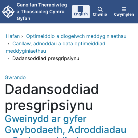
Neidio i'r prif gynnwy
Canolfan Therapiwteg
a Thocsicoleg Cymru
English
Chwilio
Cwymplen
Gyfan
Hafan
›
Optimeiddio a diogelwch meddyginiaethau
›
Canllaw, adnoddau a data optimeiddiad
meddyginiaethau
›
Dadansoddiad presgripsiynu
Gwrando
Dadansoddiad
presgripsiynu
Gweinydd ar gyfer
Gwybodaeth, Adroddiadau