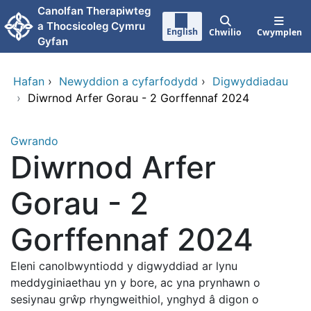
Neidio i'r prif gynnwy
Canolfan Therapiwteg
a Thocsicoleg Cymru
English
Chwilio
Cwymplen
Gyfan
Hafan
›
Newyddion a cyfarfodydd
›
Digwyddiadau
›
Diwrnod Arfer Gorau - 2 Gorffennaf 2024
Gwrando
Diwrnod Arfer
Gorau - 2
Gorffennaf 2024
Eleni canolbwyntiodd y digwyddiad ar lynu
meddyginiaethau yn y bore, ac yna prynhawn o
sesiynau grŵp rhyngweithiol, ynghyd â digon o