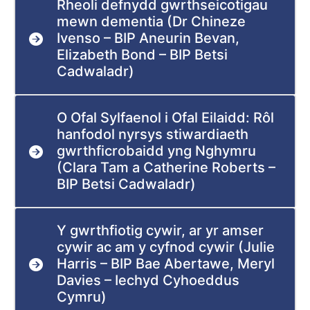
Rheoli defnydd gwrthseicotigau
mewn dementia (Dr Chineze
Ivenso – BIP Aneurin Bevan,
Elizabeth Bond – BIP Betsi
Cadwaladr)
O Ofal Sylfaenol i Ofal Eilaidd: Rôl
hanfodol nyrsys stiwardiaeth
gwrthficrobaidd yng Nghymru
(Clara Tam a Catherine Roberts –
BIP Betsi Cadwaladr)
Y gwrthfiotig cywir, ar yr amser
cywir ac am y cyfnod cywir (Julie
Harris – BIP Bae Abertawe, Meryl
Davies – Iechyd Cyhoeddus
Cymru)