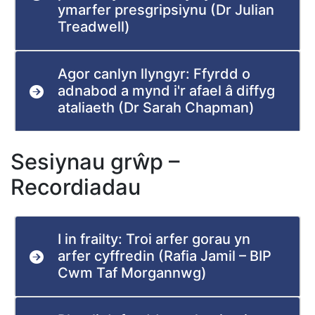
ymarfer presgripsiynu (Dr Julian
Treadwell)
Agor canlyn llyngyr: Ffyrdd o
adnabod a mynd i'r afael â diffyg
ataliaeth (Dr Sarah Chapman)
Sesiynau grŵp –
Recordiadau
I in frailty: Troi arfer gorau yn
arfer cyffredin (Rafia Jamil – BIP
Cwm Taf Morgannwg)