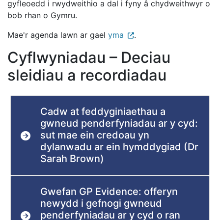
gyfleoedd i rwydweithio a dal i fyny â chydweithwyr o
bob rhan o Gymru.
Mae'r agenda lawn ar gael
yma
.
Cyflwyniadau – Deciau
sleidiau a recordiadau
Cadw at feddyginiaethau a
gwneud penderfyniadau ar y cyd:
sut mae ein credoau yn
dylanwadu ar ein hymddygiad (Dr
Sarah Brown)
Gwefan GP Evidence: offeryn
newydd i gefnogi gwneud
penderfyniadau ar y cyd o ran