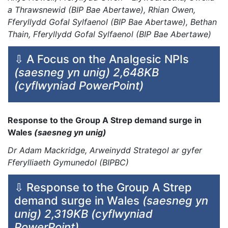
a Thrawsnewid (BIP Bae Abertawe), Rhian Owen,
Fferyllydd Gofal Sylfaenol (BIP Bae Abertawe), Bethan
Thain, Fferyllydd Gofal Sylfaenol (BIP Bae Abertawe)
⇩ A Focus on the Analgesic NPIs
(saesneg yn unig)
2,648KB
(cyflwyniad PowerPoint)
Response to the Group A Strep demand surge in
Wales
(saesneg yn unig)
Dr Adam Mackridge, Arweinydd Strategol ar gyfer
Fferylliaeth Gymunedol (BIPBC)
⇩ Response to the Group A Strep
demand surge in Wales
(saesneg yn
unig)
2,319KB (cyflwyniad
PowerPoint)