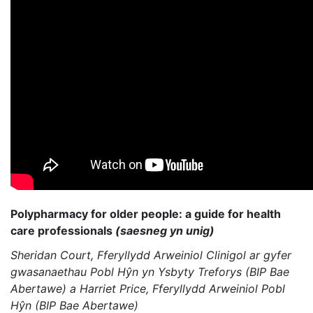
Polypharmacy for older people: a guide for health
care professionals
(saesneg yn unig)
Sheridan Court, Fferyllydd Arweiniol Clinigol ar gyfer
gwasanaethau Pobl Hŷn yn Ysbyty Treforys (BIP Bae
Abertawe) a Harriet Price, Fferyllydd Arweiniol Pobl
Hŷn (BIP Bae Abertawe)