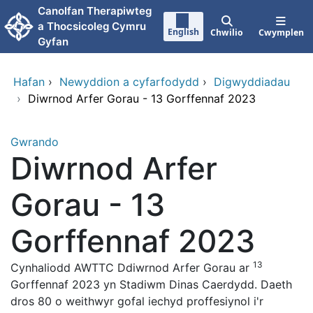
Neidio i'r prif gynnwy
Canolfan Therapiwteg
a Thocsicoleg Cymru
English
Chwilio
Cwymplen
Gyfan
Hafan
›
Newyddion a cyfarfodydd
›
Digwyddiadau
›
Diwrnod Arfer Gorau - 13 Gorffennaf 2023
Gwrando
Diwrnod Arfer
Gorau - 13
Gorffennaf 2023
13
Cynhaliodd AWTTC Ddiwrnod Arfer Gorau ar
Gorffennaf 2023 yn Stadiwm Dinas Caerdydd. Daeth
dros 80 o weithwyr gofal iechyd proffesiynol i'r