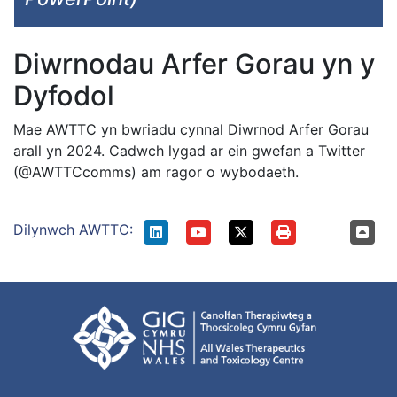
Diwrnodau Arfer Gorau yn y
Dyfodol
Mae AWTTC yn bwriadu cynnal Diwrnod Arfer Gorau
arall yn 2024. Cadwch lygad ar ein gwefan a Twitter
(@AWTTCcomms) am ragor o wybodaeth.
Dilynwch AWTTC: