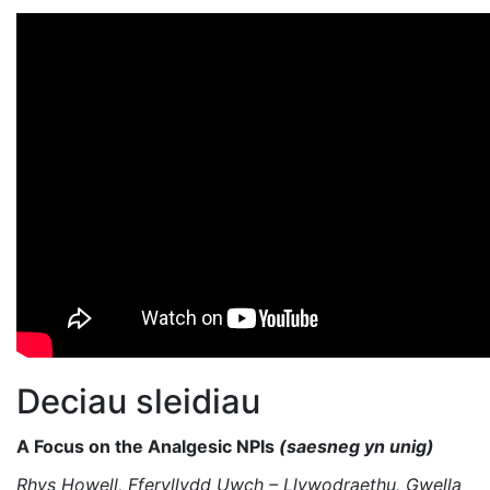
Deciau sleidiau
A Focus on the Analgesic NPIs
(saesneg yn unig)
Rhys Howell, Fferyllydd Uwch – Llywodraethu, Gwella