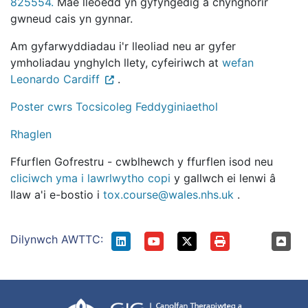
825554.
Mae lleoedd yn gyfyngedig a chynghorir
gwneud cais yn gynnar.
Am gyfarwyddiadau i'r lleoliad neu ar gyfer
ymholiadau ynghylch llety, cyfeiriwch at
wefan
Leonardo Cardiff
.
Poster cwrs Tocsicoleg Feddyginiaethol
Rhaglen
Ffurflen Gofrestru - cwblhewch y ffurflen isod neu
cliciwch yma i lawrlwytho copi
y gallwch ei lenwi â
llaw a'i e-bostio i
tox.course@wales.nhs.uk
.
Dilynwch AWTTC: