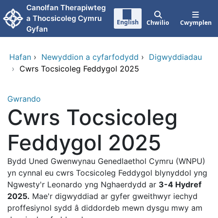
Neidio i'r prif gynnwy
Canolfan Therapiwteg
a Thocsicoleg Cymru
English
Chwilio
Cwymplen
Gyfan
Hafan
›
Newyddion a cyfarfodydd
›
Digwyddiadau
›
Cwrs Tocsicoleg Feddygol 2025
Gwrando
Cwrs Tocsicoleg
Feddygol 2025
Bydd Uned Gwenwynau Genedlaethol Cymru (WNPU)
yn cynnal eu cwrs Tocsicoleg Feddygol blynyddol yng
Ngwesty'r Leonardo yng Nghaerdydd ar
3-4 Hydref
2025.
Mae'r digwyddiad ar gyfer gweithwyr iechyd
proffesiynol sydd â diddordeb mewn dysgu mwy am