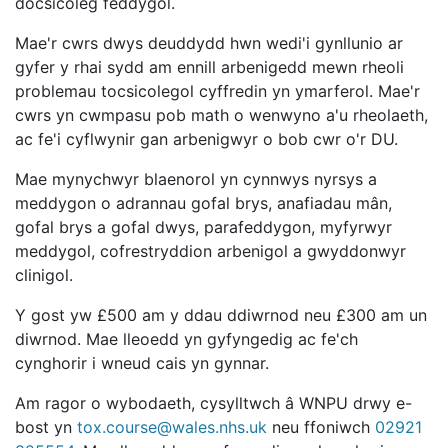
docsicoleg feddygol.
Mae'r cwrs dwys deuddydd hwn wedi'i gynllunio ar
gyfer y rhai sydd am ennill arbenigedd mewn rheoli
problemau tocsicolegol cyffredin yn ymarferol. Mae'r
cwrs yn cwmpasu pob math o wenwyno a'u rheolaeth,
ac fe'i cyflwynir gan arbenigwyr o bob cwr o'r DU.
Mae mynychwyr blaenorol yn cynnwys nyrsys a
meddygon o adrannau gofal brys, anafiadau mân,
gofal brys a gofal dwys, parafeddygon, myfyrwyr
meddygol, cofrestryddion arbenigol a gwyddonwyr
clinigol.
Y gost yw £500 am y ddau ddiwrnod neu £300 am un
diwrnod. Mae lleoedd yn gyfyngedig ac fe'ch
cynghorir i wneud cais yn gynnar.
Am ragor o wybodaeth, cysylltwch â WNPU drwy e-
bost yn
tox.course@wales.nhs.uk
neu ffoniwch
02921