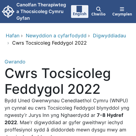
Neidio i'r prif gynnwy
Canolfan Therapiwteg
a Thocsicoleg Cymru
English
Chwilio
Cwymplen
Gyfan
Hafan
›
Newyddion a cyfarfodydd
›
Digwyddiadau
›
Cwrs Tocsicoleg Feddygol 2022
Gwrando
Cwrs Tocsicoleg
Feddygol 2022
Bydd Uned Gwenwynau Cenedlaethol Cymru (WNPU)
yn cynnal eu cwrs Tocsicoleg Feddygol blynyddol yng
ngwesty’r Jurys Inn yng Nghaerdydd ar
7-8 Hydref
2022
. Mae'r digwyddiad ar gyfer gweithwyr iechyd
proffesiynol sydd â diddordeb mewn dysgu mwy am